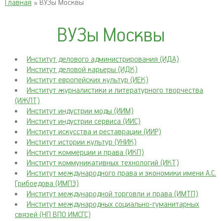
Главная
» ВУЗы Москвы
ВУЗы Москвы
Институт делового администрирования (ИДА)
Институт деловой карьеры (ИДК)
Институт европейских культур (ИЕК)
Институт журналистики и литературного творчества
(ИЖЛТ)
Институт индустрии моды (ИИМ)
Институт индустрии сервиса (ИИС)
Институт искусства и реставрации (ИИР)
Институт истории культур (УНИК)
Институт коммерции и права (ИКП)
Институт коммуникативных технологий (ИКТ)
Институт международного права и экономики имени А.С.
Грибоедова (ИМПЭ)
Институт международной торговли и права (ИМТП)
Институт международных социально-гуманитарных
связей (НП ВПО ИМСГС)