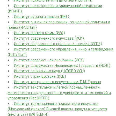
Институт психологии и педагогики (НОУ ИПП)
Институт психотерапии и клинической психологии
(ИПиКП)
Институт русского театра (ИРТ)
Институт рыночной экономики, социальной политики и
права (ИРЭСПиП)
Институт святого Фомы (ИСФ)
Институт современного искусства (ИСИ)
Институт современного права и экономики (ИСПЭ)
Институт современного управления, кино и телевидения
(ИСОУ КиТ)
Институт современной экономики (ИСЭ)
Институт Содружества Независимых Государств (ИСНГ)
Институт социальных наук (ЧУООВО ИСН)
Институт стран Востока (ИСВ)
Институт театрального искусства им. П.М. Ершова
Институт текстильной и легкой промышленности
московского государственного университета технологий и
управления (РосЗИТЛП)
Институт традиционного прикладного искусства
(Московский филиал) Высшей школы народных искусств
(института) (МФ ВШНИ)