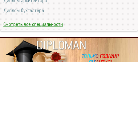
Диплом архитектора
Диплом бухгалтера
Смотреть все специальности
DIPLOMAN
ИНФОРМАЦИЯ
Копировать статьи, строго ЗАПРЕЩЕНО. Наше авторство
подтверждено, как в Яндекс, так и в Google. Если будете
копировать посты с этого сайта, то Ваш сайт станет
дублем. Так что рано или поздно, но скорее рано,
Вашему ресурсу выпишут штрафные санкции поисковые
системы за то, что Вы у нас воруете тексты. Вас вскоре
выкинут из поиска и наступит темнота над Вашим
ресурсом. Очень надеемся, что этим текстом мы убедили
не воровать статьи на данном ресурсе, так как очень