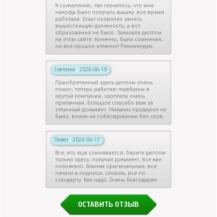
К сожалению, так случилось, что мне
некогда было получать вышку: все время
работала. Опыт позволял занять
вышестоящую должность, а вот
образования не было. Заказала диплом
на этом сайте. Конечно, были сомнения,
но все прошло отлично! Рекомендую.
Светлана
|
2026-06-19
Приобретенный здесь диплом очень
помог, теперь работаю главбухом в
крутой компании, зарплата очень
приличная, большое спасибо вам за
отличный документ. Никаких придирок не
было, взяли на собеседовании без слов.
Павел
|
2026-06-17
Все, кто еще сомневается, берите диплом
только здесь: получил документ, все как
положено. Бланки оригинальные, все
печати и подписи, словом, все по
стандарту. Как надо. Очень благодарен.
ОСТАВИТЬ ОТЗЫВ