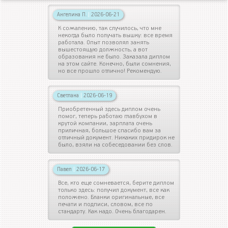
Ангелина П.
|
2026-06-21
К сожалению, так случилось, что мне
некогда было получать вышку: все время
работала. Опыт позволял занять
вышестоящую должность, а вот
образования не было. Заказала диплом
на этом сайте. Конечно, были сомнения,
но все прошло отлично! Рекомендую.
Светлана
|
2026-06-19
Приобретенный здесь диплом очень
помог, теперь работаю главбухом в
крутой компании, зарплата очень
приличная, большое спасибо вам за
отличный документ. Никаких придирок не
было, взяли на собеседовании без слов.
Павел
|
2026-06-17
Все, кто еще сомневается, берите диплом
только здесь: получил документ, все как
положено. Бланки оригинальные, все
печати и подписи, словом, все по
стандарту. Как надо. Очень благодарен.