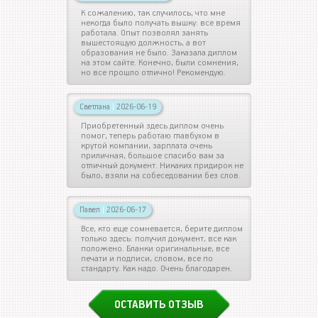
К сожалению, так случилось, что мне
некогда было получать вышку: все время
работала. Опыт позволял занять
вышестоящую должность, а вот
образования не было. Заказала диплом
на этом сайте. Конечно, были сомнения,
но все прошло отлично! Рекомендую.
Светлана
|
2026-06-19
Приобретенный здесь диплом очень
помог, теперь работаю главбухом в
крутой компании, зарплата очень
приличная, большое спасибо вам за
отличный документ. Никаких придирок не
было, взяли на собеседовании без слов.
Павел
|
2026-06-17
Все, кто еще сомневается, берите диплом
только здесь: получил документ, все как
положено. Бланки оригинальные, все
печати и подписи, словом, все по
стандарту. Как надо. Очень благодарен.
ОСТАВИТЬ ОТЗЫВ