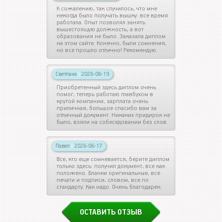
К сожалению, так случилось, что мне
некогда было получать вышку: все время
работала. Опыт позволял занять
вышестоящую должность, а вот
образования не было. Заказала диплом
на этом сайте. Конечно, были сомнения,
но все прошло отлично! Рекомендую.
Светлана
|
2026-06-19
Приобретенный здесь диплом очень
помог, теперь работаю главбухом в
крутой компании, зарплата очень
приличная, большое спасибо вам за
отличный документ. Никаких придирок не
было, взяли на собеседовании без слов.
Павел
|
2026-06-17
Все, кто еще сомневается, берите диплом
только здесь: получил документ, все как
положено. Бланки оригинальные, все
печати и подписи, словом, все по
стандарту. Как надо. Очень благодарен.
ОСТАВИТЬ ОТЗЫВ