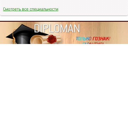
Смотреть все специальности
DIPLOMAN
ИНФОРМАЦИЯ
Копировать статьи, строго ЗАПРЕЩЕНО. Наше авторство
подтверждено, как в Яндекс, так и в Google. Если будете
копировать посты с этого сайта, то Ваш сайт станет
дублем. Так что рано или поздно, но скорее рано,
Вашему ресурсу выпишут штрафные санкции поисковые
системы за то, что Вы у нас воруете тексты. Вас вскоре
выкинут из поиска и наступит темнота над Вашим
ресурсом. Очень надеемся, что этим текстом мы убедили
не воровать статьи на данном ресурсе, так как очень
надоело читать наши публикации на чужих сайтах.
ПОЛЬЗОВАТЕЛЬСКОЕ СОГЛАШЕНИЕ