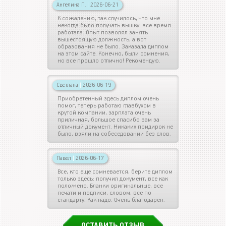
Ангелина П.
|
2026-06-21
К сожалению, так случилось, что мне
некогда было получать вышку: все время
работала. Опыт позволял занять
вышестоящую должность, а вот
образования не было. Заказала диплом
на этом сайте. Конечно, были сомнения,
но все прошло отлично! Рекомендую.
Светлана
|
2026-06-19
Приобретенный здесь диплом очень
помог, теперь работаю главбухом в
крутой компании, зарплата очень
приличная, большое спасибо вам за
отличный документ. Никаких придирок не
было, взяли на собеседовании без слов.
Павел
|
2026-06-17
Все, кто еще сомневается, берите диплом
только здесь: получил документ, все как
положено. Бланки оригинальные, все
печати и подписи, словом, все по
стандарту. Как надо. Очень благодарен.
ОСТАВИТЬ ОТЗЫВ