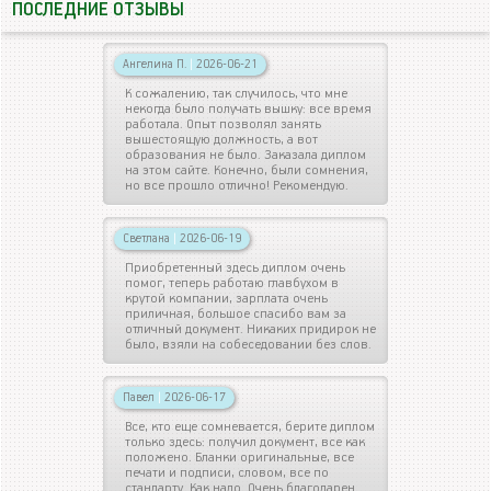
ПОСЛЕДНИЕ ОТЗЫВЫ
Ангелина П.
|
2026-06-21
К сожалению, так случилось, что мне
некогда было получать вышку: все время
работала. Опыт позволял занять
вышестоящую должность, а вот
образования не было. Заказала диплом
на этом сайте. Конечно, были сомнения,
но все прошло отлично! Рекомендую.
Светлана
|
2026-06-19
Приобретенный здесь диплом очень
помог, теперь работаю главбухом в
крутой компании, зарплата очень
приличная, большое спасибо вам за
отличный документ. Никаких придирок не
было, взяли на собеседовании без слов.
Павел
|
2026-06-17
Все, кто еще сомневается, берите диплом
только здесь: получил документ, все как
положено. Бланки оригинальные, все
печати и подписи, словом, все по
стандарту. Как надо. Очень благодарен.