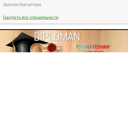
Диплом бухгалтера
Смотреть все специальности
DIPLOMAN
ИНФОРМАЦИЯ
Копировать статьи, строго ЗАПРЕЩЕНО. Наше авторство
подтверждено, как в Яндекс, так и в Google. Если будете
копировать посты с этого сайта, то Ваш сайт станет
дублем. Так что рано или поздно, но скорее рано,
Вашему ресурсу выпишут штрафные санкции поисковые
системы за то, что Вы у нас воруете тексты. Вас вскоре
выкинут из поиска и наступит темнота над Вашим
ресурсом. Очень надеемся, что этим текстом мы убедили
не воровать статьи на данном ресурсе, так как очень
надоело читать наши публикации на чужих сайтах.