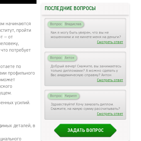
ПОСЛЕДНИЕ ВОПРОСЫ
том начинаются
Вопрос
|
Владислав
ститут, пройти
Как я могу быть уверен, что вы не
т – от
мошенники и не кинете меня на деньги?
Смотреть ответ
человеку,
 что потребует
Вопрос
|
Антон
ботаете по
Добрый вечер! Скажите, вы занимаетесь
только дипломами? А можно сделать у
твии профильного
Вас академическую справку? Антон
поможет
Смотреть ответ
йского
ущем.
Вопрос
|
Кирилл
венных усилий.
Здравствуйте! Хочу заказать диплом.
Скажите, на какую сумму рассчитывать?
Смотреть ответ
имых деталей, в
ЗАДАТЬ ВОПРОС
циального