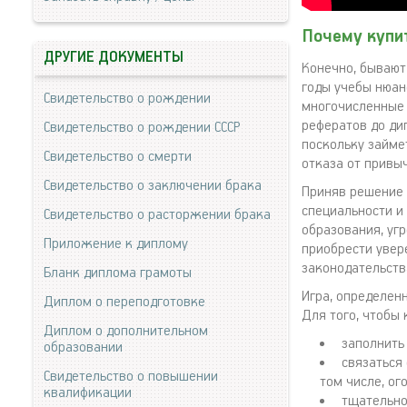
Почему купи
ДРУГИЕ ДОКУМЕНТЫ
Конечно, бывают
годы учебы нюан
Свидетельство о рождении
многочисленные 
рефератов до ди
Свидетельство о рождении СССР
поскольку займет
Свидетельство о смерти
отказа от привы
Свидетельство о заключении брака
Приняв решение 
специальности и
Свидетельство о расторжении брака
образования, уг
Приложение к диплому
приобрести увер
законодательств
Бланк диплома грамоты
Игра, определенн
Диплом о переподготовке
Для того, чтобы 
Диплом о дополнительном
заполнить
образовании
связаться
Свидетельство о повышении
том числе, ог
квалификации
тщательно