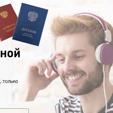
ной
, только