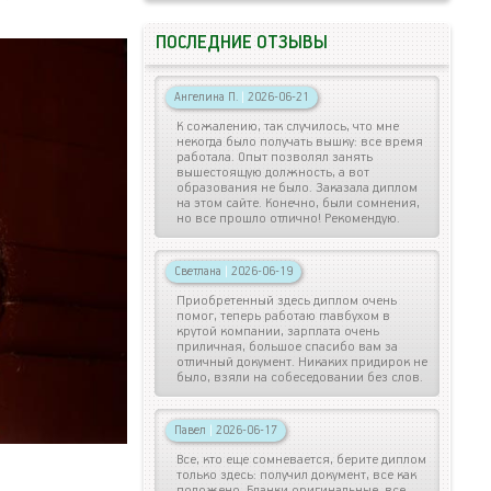
ПОСЛЕДНИЕ ОТЗЫВЫ
Ангелина П.
|
2026-06-21
К сожалению, так случилось, что мне
некогда было получать вышку: все время
работала. Опыт позволял занять
вышестоящую должность, а вот
образования не было. Заказала диплом
на этом сайте. Конечно, были сомнения,
но все прошло отлично! Рекомендую.
Светлана
|
2026-06-19
Приобретенный здесь диплом очень
помог, теперь работаю главбухом в
крутой компании, зарплата очень
приличная, большое спасибо вам за
отличный документ. Никаких придирок не
было, взяли на собеседовании без слов.
Павел
|
2026-06-17
Все, кто еще сомневается, берите диплом
только здесь: получил документ, все как
положено. Бланки оригинальные, все