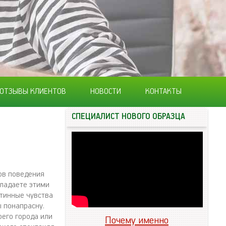
ОТЗЫВЫ КЛИЕНТОВ
НОВОСТИ
КОНТАКТЫ
СПЕЦИАЛИСТ НОВОГО ОБРАЗЦА
вов поведения
бладаете этими
стинные чувства
ы понапрасну.
оего города или
Почему именно