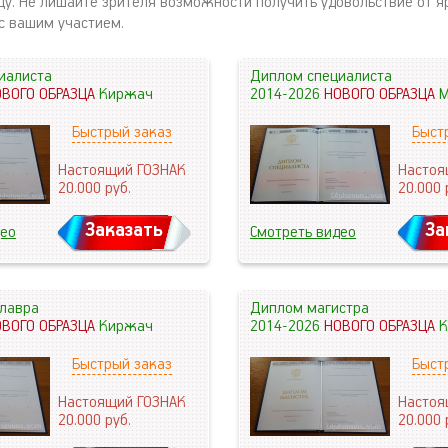
цу. Не лишайте зрителя возможности получить удовольствие от я
с вашим участием.
иалиста
Диплом специалиста
ОВОГО ОБРАЗЦА
Киржач
2014-2026
НОВОГО ОБРАЗЦА
М
Быстрый заказ
Быст
Настоящий ГОЗНАК
Настоя
20.000
руб.
20.000
Заказать
За
део
Смотреть видео
лавра
Диплом магистра
ОВОГО ОБРАЗЦА
Киржач
2014-2026
НОВОГО ОБРАЗЦА
К
Быстрый заказ
Быст
Настоящий ГОЗНАК
Настоя
20.000
руб.
20.000