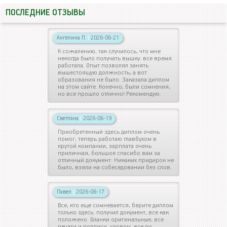
ПОСЛЕДНИЕ ОТЗЫВЫ
Ангелина П.
|
2026-06-21
К сожалению, так случилось, что мне
некогда было получать вышку: все время
работала. Опыт позволял занять
вышестоящую должность, а вот
образования не было. Заказала диплом
на этом сайте. Конечно, были сомнения,
но все прошло отлично! Рекомендую.
Светлана
|
2026-06-19
Приобретенный здесь диплом очень
помог, теперь работаю главбухом в
крутой компании, зарплата очень
приличная, большое спасибо вам за
отличный документ. Никаких придирок не
было, взяли на собеседовании без слов.
Павел
|
2026-06-17
Все, кто еще сомневается, берите диплом
только здесь: получил документ, все как
положено. Бланки оригинальные, все
печати и подписи, словом, все по