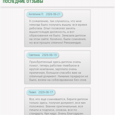
ПОСЛЕДНИЕ ОТЗЫВЫ
Ангелина П.
|
2026-06-21
К сожалению, так случилось, что мне
некогда было получать вышку: все время
работала. Опыт позволял занять
вышестоящую должность, а вот
образования не было. Заказала диплом
на этом сайте. Конечно, были сомнения,
но все прошло отлично! Рекомендую.
Светлана
|
2026-06-19
Приобретенный здесь диплом очень
помог, теперь работаю главбухом в
крутой компании, зарплата очень
приличная, большое спасибо вам за
отличный документ. Никаких придирок не
было, взяли на собеседовании без слов.
Павел
|
2026-06-17
Все, кто еще сомневается, берите диплом
только здесь: получил документ, все как
положено. Бланки оригинальные, все
печати и подписи, словом, все по
стандарту. Как надо. Очень благодарен.