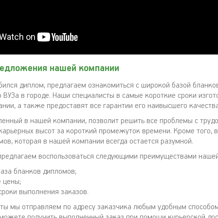
едложения нашей компании
бился диплом, предлагаем ознакомиться с широкой базой бланко
 ВУЗа в городе. Наши специалисты в самые короткие сроки изгот
нии, а также предоставят все гарантии его наивысшего качества
ленный в нашей компании, позволит решить все проблемы с трудо
карьерных высот за короткий промежуток времени. Кроме того, в
мов, которая в нашей компании всегда остается разумной.
предлагаем воспользоваться следующими преимуществами нашей
аза бланков дипломов;
 цены;
сроки выполнения заказов.
ты мы отправляем по адресу заказчика любым удобным способом
можете получить выполненный заказ при помощи курьерской дос