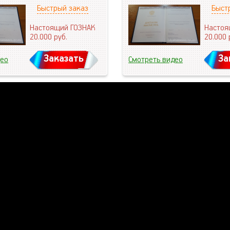
Быстрый заказ
Быст
Настоящий ГОЗНАК
Настоя
20.000
руб.
20.000
Заказать
За
део
Смотреть видео