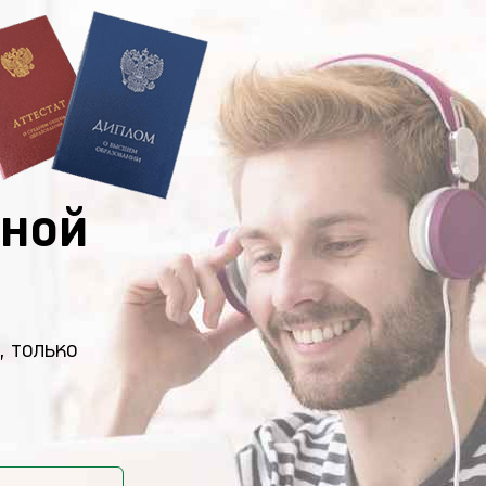
ной
, только