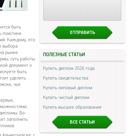
оятся быть
ь поистине
ий. Каждому, кто
о выбора
на рынке
ПОЛЕЗНЫЕ СТАТЬИ
рмы, суть работы
акой документ о
Купить диплом 2026 года
искуете быть
тоит уделить
Купить свидетельства
евске, чья
Купить липовый диплом
Купить чистый диплом
первых,
зможностями,
Купить высшее образование
дипломы. Во-
жет заполнить
ВСЕ СТАТЬИ
пломов.
 Альметьевске, с