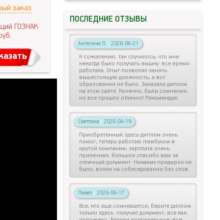
рый заказ
ПОСЛЕДНИЕ ОТЗЫВЫ
щий ГОЗНАК
руб.
Ангелина П.
|
2026-06-21
казать
К сожалению, так случилось, что мне
некогда было получать вышку: все время
работала. Опыт позволял занять
вышестоящую должность, а вот
образования не было. Заказала диплом
на этом сайте. Конечно, были сомнения,
но все прошло отлично! Рекомендую.
Светлана
|
2026-06-19
Приобретенный здесь диплом очень
помог, теперь работаю главбухом в
крутой компании, зарплата очень
приличная, большое спасибо вам за
отличный документ. Никаких придирок не
было, взяли на собеседовании без слов.
Павел
|
2026-06-17
Все, кто еще сомневается, берите диплом
только здесь: получил документ, все как
положено. Бланки оригинальные, все