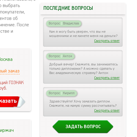
о выбрать
ПОСЛЕДНИЕ ВОПРОСЫ
 покупатели,
ентов об
Вопрос
|
Владислав
мнение. После
стве и
Как я могу быть уверен, что вы не
мошенники и не кинете меня на деньги?
Смотреть ответ
Вопрос
|
Антон
осква
Добрый вечер! Скажите, вы занимаетесь
только дипломами? А можно сделать у
рый заказ
Вас академическую справку? Антон
Смотреть ответ
щий ГОЗНАК
руб.
Вопрос
|
Кирилл
казать
Здравствуйте! Хочу заказать диплом.
Скажите, на какую сумму рассчитывать?
Смотреть ответ
ЗАДАТЬ ВОПРОС
иржач