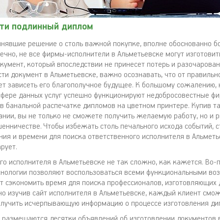
сти подлинный диплом
инявшие решение о столь важной покупке, вполне обоснованно б
ечно, не все фирмы-исполнители в Альметьевске могут изготовит
кумент, который впоследствии не принесет потерь и разочарован
ти документ в Альметьевске, важно осознавать, что от правильн
ет зависеть его благополучное будущее. К большому сожалению, 
сфере данных услуг успешно функционируют недобросовестные фи
 в банальной распечатке дипломов на цветном принтере. Купив т
нии, вы не только не сможете получить желаемую работу, но и р
енничестве. Чтобы избежать столь печального исхода событий, с
ия и времени для поиска ответственного исполнителя в Альметь
рует.
го исполнителя в Альметьевске не так сложно, как кажется. Во-
нологии позволяют воспользоваться всеми функциональными во
т сэкономить время для поиска профессионалов, изготовляющих 
но изучив сайт исполнителя в Альметьевске, каждый клиент смо
олучить исчерпывающую информацию о процессе изготовления ди
о размещаются десятки объявлений об изготовлении документов в