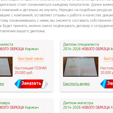
рительно стоит ознакомиться каждому покупателю. Далее важн
 компаний и детально их изучить. Нередко на подобных ресурсах
авшие с компанией, оставляют отзывы о работе и качестве докум
этому ознакомившись с ними, вы сможете составить собственное 
ие будет принято, можно смело подписывать договор о сотрудниче
товления вашего диплома.
иалиста
Диплом специалиста
ОВОГО ОБРАЗЦА
Киржач
2014-2026
НОВОГО ОБРАЗЦА
М
Быстрый заказ
Быст
Настоящий ГОЗНАК
Настоя
20.000
руб.
20.000
Заказать
За
део
Смотреть видео
лавра
Диплом магистра
ОВОГО ОБРАЗЦА
Киржач
2014-2026
НОВОГО ОБРАЗЦА
К