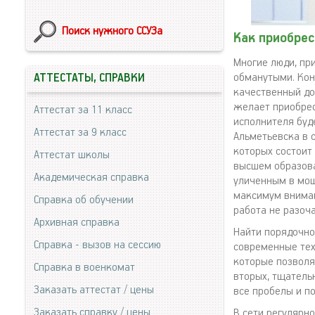
Поиск нужного ССУЗа
Как приобре
Многие люди, пр
обманутыми. Кон
АТТЕСТАТЫ, СПРАВКИ
качественный до
желает приобрес
Аттестат за 11 класс
исполнителя буд
Аттестат за 9 класс
Альметьевска в 
которых состоит
Аттестат школы
высшем образова
Академическая справка
уличенным в мош
максимум вниман
Справка об обучении
работа не разоча
Архивная справка
Найти порядочно
Справка - вызов на сессию
современные тех
которые позволя
Справка в военкомат
вторых, тщатель
Заказать аттестат / цены
все пробелы и п
Заказать справку / цены
В сети регулярн