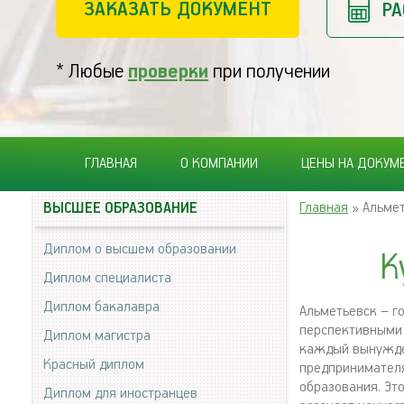
ЗАКАЗАТЬ ДОКУМЕНТ
РА
* Любые
проверки
при получении
ГЛАВНАЯ
О КОМПАНИИ
ЦЕНЫ НА ДОКУМ
Главная
» Альме
ВЫСШЕЕ ОБРАЗОВАНИЕ
Диплом о высшем образовании
К
Диплом специалиста
Диплом бакалавра
Альметьевск – г
перспективными 
Диплом магистра
каждый вынужден
Красный диплом
предпринимателя
образования. Эт
Диплом для иностранцев