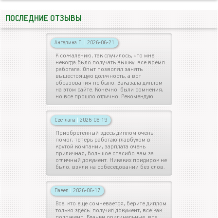
ПОСЛЕДНИЕ ОТЗЫВЫ
Ангелина П.
|
2026-06-21
К сожалению, так случилось, что мне
некогда было получать вышку: все время
работала. Опыт позволял занять
вышестоящую должность, а вот
образования не было. Заказала диплом
на этом сайте. Конечно, были сомнения,
но все прошло отлично! Рекомендую.
Светлана
|
2026-06-19
Приобретенный здесь диплом очень
помог, теперь работаю главбухом в
крутой компании, зарплата очень
приличная, большое спасибо вам за
отличный документ. Никаких придирок не
было, взяли на собеседовании без слов.
Павел
|
2026-06-17
Все, кто еще сомневается, берите диплом
только здесь: получил документ, все как
положено. Бланки оригинальные, все