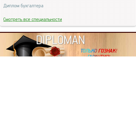
Диплом бухгалтера
Смотреть все специальности
DIPLOMAN
ИНФОРМАЦИЯ
Копировать статьи, строго ЗАПРЕЩЕНО. Наше авторство
подтверждено, как в Яндекс, так и в Google. Если будете
копировать посты с этого сайта, то Ваш сайт станет
дублем. Так что рано или поздно, но скорее рано,
Вашему ресурсу выпишут штрафные санкции поисковые
системы за то, что Вы у нас воруете тексты. Вас вскоре
выкинут из поиска и наступит темнота над Вашим
ресурсом. Очень надеемся, что этим текстом мы убедили
не воровать статьи на данном ресурсе, так как очень