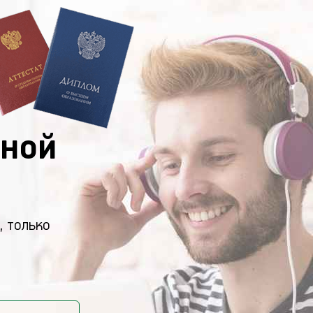
ной
, только