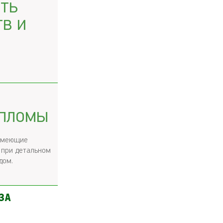
ть
в и
ипломы
 имеющие
 при детальном
дом.