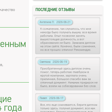
 качество
ПОСЛЕДНИЕ ОТЗЫВЫ
Ангелина П.
|
2026-06-21
К сожалению, так случилось, что мне
некогда было получать вышку: все время
работала. Опыт позволял занять
вышестоящую должность, а вот
женным
образования не было. Заказала диплом
на этом сайте. Конечно, были сомнения,
но все прошло отлично! Рекомендую.
Светлана
|
2026-06-19
в,
Приобретенный здесь диплом очень
помог, теперь работаю главбухом в
крутой компании, зарплата очень
приличная, большое спасибо вам за
отличный документ. Никаких придирок не
было, взяли на собеседовании без слов.
щие
Павел
|
2026-06-17
 года
Все, кто еще сомневается, берите диплом
только здесь: получил документ, все как
положено. Бланки оригинальные, все