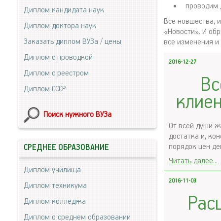
проводим 
Диплом кандидата наук
Все новшества, 
Диплом доктора наук
«Новости». И об
Заказать диплом ВУЗа / цены
все изменения и
Диплом с проводкой
2016-12-27
Диплом с реестром
Вс
Диплом СССР
клие
Поиск нужного ВУЗа
От всей души ж
достатка и, ко
порядок цен де
СРЕДНЕЕ ОБРАЗОВАНИЕ
Читать далее...
Диплом училища
2016-11-03
Диплом техникума
Рас
Диплом колледжа
Диплом о среднем образовании