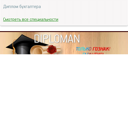
Диплом бухгалтера
Смотреть все специальности
DIPLOMAN
ИНФОРМАЦИЯ
Копировать статьи, строго ЗАПРЕЩЕНО. Наше авторство
подтверждено, как в Яндекс, так и в Google. Если будете
копировать посты с этого сайта, то Ваш сайт станет
дублем. Так что рано или поздно, но скорее рано,
Вашему ресурсу выпишут штрафные санкции поисковые
системы за то, что Вы у нас воруете тексты. Вас вскоре
выкинут из поиска и наступит темнота над Вашим
ресурсом. Очень надеемся, что этим текстом мы убедили
не воровать статьи на данном ресурсе, так как очень