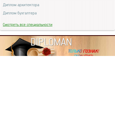
Диплом архитектора
Диплом бухгалтера
Смотреть все специальности
DIPLOMAN
ИНФОРМАЦИЯ
Копировать статьи, строго ЗАПРЕЩЕНО. Наше авторство
подтверждено, как в Яндекс, так и в Google. Если будете
копировать посты с этого сайта, то Ваш сайт станет
дублем. Так что рано или поздно, но скорее рано,
Вашему ресурсу выпишут штрафные санкции поисковые
системы за то, что Вы у нас воруете тексты. Вас вскоре
выкинут из поиска и наступит темнота над Вашим
ресурсом. Очень надеемся, что этим текстом мы убедили