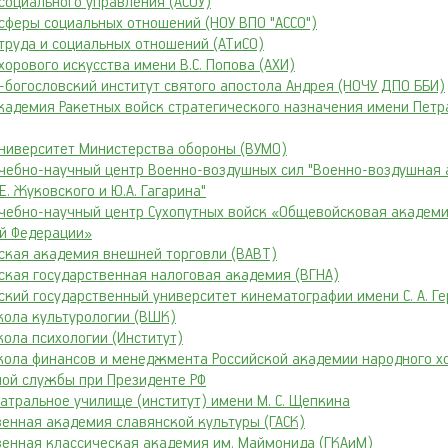
социального управления (АСОУ)
сферы социальных отношений (НОУ ВПО "ACCO")
труда и социальных отношений (АТиСО)
орового искусства имени В.С. Попова (АХИ)
-богословский институт святого апостола Андрея (НОЧУ ДПО ББИ)
кадемия Ракетных войск стратегического назначения имени Петр
ниверситет Министерства обороны (ВУМО)
чебно-научный центр Военно-воздушных сил "Военно-воздушная
Е. Жуковского и Ю.А. Гагарина"
чебно-научный центр Сухопутных войск «Общевойсковая академ
ой Федерации»
ская академия внешней торговли (ВАВТ)
ская государственная налоговая академия (ВГНА)
ский государственный университет кинематографии имени С. А. Г
ола культурологии (ВШК)
ола психологии (Институт)
ола финансов и менеджмента Российской академии народного хо
ной службы при Президенте РФ
атральное училище (институт) имени М. С. Щепкина
венная академия славянской культуры (ГАСК)
венная классическая академия им. Маймонида (ГКАиМ)