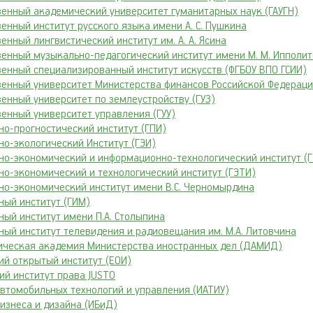
венный академический университет гуманитарных наук (ГАУГН)
венный институт русского языка имени А. С. Пушкина
енный лингвистический институт им. А. А. Ясина
венный музыкально-педагогический институт имени М. М. Ипполи
венный специализированный институт искусств (ФГБОУ ВПО ГСИИ)
венный университет Министерства финансов Российской Федерац
венный университет по землеустройству (ГУЗ)
венный университет управления (ГУУ)
но-прогностический институт (ГПИ)
но-экологический Институт (ГЭИ)
но-экономический и информационно-технологический институт (
но-экономический и технологический институт (ГЭТИ)
но-экономический институт имени B.C. Черномырдина
ный институт (ГИМ)
ный институт имени П.А. Столыпина
ный институт телевидения и радиовещания им. М.А. Литовчина
ческая академия Министерства иностранных дел (ДАМИД)
ий открытый институт (ЕОИ)
ий институт права JUSTO
автомобильных технологий и управления (ИАТИУ)
бизнеса и дизайна (ИБиД)