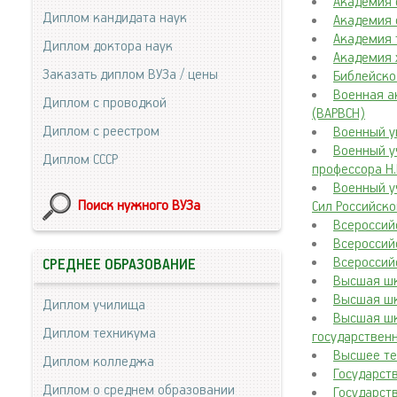
Академия 
Диплом кандидата наук
Академия 
Академия 
Диплом доктора наук
Академия х
Заказать диплом ВУЗа / цены
Библейско
Военная а
Диплом с проводкой
(ВАРВСН)
Диплом с реестром
Военный у
Военный у
Диплом СССР
профессора Н.
Военный у
Поиск нужного ВУЗа
Сил Российск
Всероссий
Всероссий
Всероссий
СРЕДНЕЕ ОБРАЗОВАНИЕ
Высшая шк
Высшая шк
Диплом училища
Высшая шк
Диплом техникума
государствен
Высшее те
Диплом колледжа
Государст
Диплом о среднем образовании
Государст