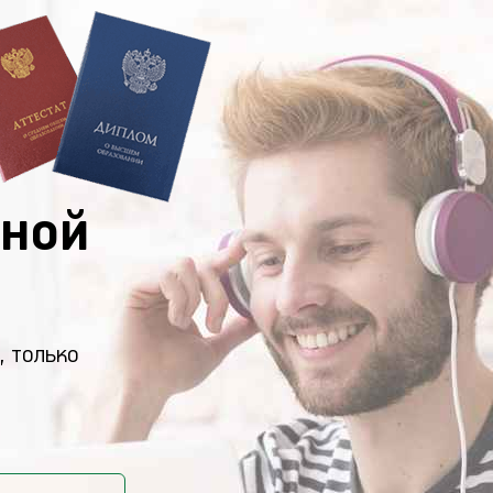
ной
, только