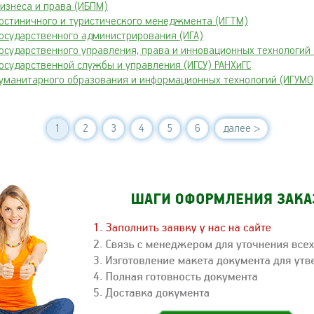
бизнеса и права (ИБПМ)
гостиничного и туристического менеджмента (ИГТМ)
государственного администрирования (ИГА)
государственного управления, права и инновационных технологий
государственной службы и управления (ИГСУ) РАНХиГС
гуманитарного образования и информационных технологий (ИГУМО
1
2
3
4
5
6
далее >