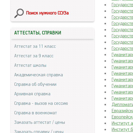
Государст
Государст
Поиск нужного ССУЗа
Государств
Государст
Государст
АТТЕСТАТЫ, СПРАВКИ
Государст
Государст
Аттестат за 11 класс
Государст
Гуманитар
Аттестат за 9 класс
Гуманитар
Аттестат школы
Гуманитар
Гуманитар
Академическая справка
Гуманитар
Справка об обучении
Гуманитар
Гуманитар
Архивная справка
Гуманитар
Справка - вызов на сессию
Дипломати
Евразийск
Справка в военкомат
Европейск
Заказать аттестат / цены
Институт 
Институт 
Заказать справку / цены