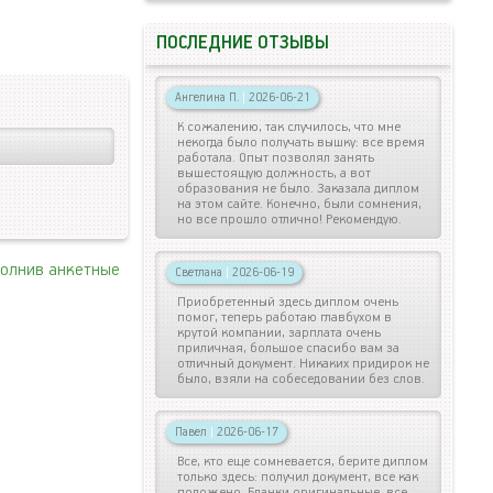
ПОСЛЕДНИЕ ОТЗЫВЫ
Ангелина П.
|
2026-06-21
К сожалению, так случилось, что мне
некогда было получать вышку: все время
работала. Опыт позволял занять
вышестоящую должность, а вот
образования не было. Заказала диплом
на этом сайте. Конечно, были сомнения,
но все прошло отлично! Рекомендую.
полнив анкетные
Светлана
|
2026-06-19
Приобретенный здесь диплом очень
помог, теперь работаю главбухом в
крутой компании, зарплата очень
приличная, большое спасибо вам за
отличный документ. Никаких придирок не
было, взяли на собеседовании без слов.
Павел
|
2026-06-17
Все, кто еще сомневается, берите диплом
только здесь: получил документ, все как
положено. Бланки оригинальные, все