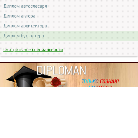
Диплом автослесаря
Диплом актера
Диплом архитектора
Диплом бухгалтера
Смотреть все специальности
DIPLOMAN
ИНФОРМАЦИЯ
Копировать статьи, строго ЗАПРЕЩЕНО. Наше авторство
подтверждено, как в Яндекс, так и в Google. Если будете
копировать посты с этого сайта, то Ваш сайт станет
дублем. Так что рано или поздно, но скорее рано,
Вашему ресурсу выпишут штрафные санкции поисковые