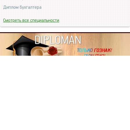
Диплом бухгалтера
Смотреть все специальности
DIPLOMAN
ИНФОРМАЦИЯ
Копировать статьи, строго ЗАПРЕЩЕНО. Наше авторство
подтверждено, как в Яндекс, так и в Google. Если будете
копировать посты с этого сайта, то Ваш сайт станет
дублем. Так что рано или поздно, но скорее рано,
Вашему ресурсу выпишут штрафные санкции поисковые
системы за то, что Вы у нас воруете тексты. Вас вскоре
выкинут из поиска и наступит темнота над Вашим
ресурсом. Очень надеемся, что этим текстом мы убедили
не воровать статьи на данном ресурсе, так как очень