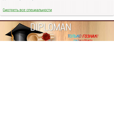
Смотреть все специальности
DIPLOMAN
ИНФОРМАЦИЯ
Копировать статьи, строго ЗАПРЕЩЕНО. Наше авторство
подтверждено, как в Яндекс, так и в Google. Если будете
копировать посты с этого сайта, то Ваш сайт станет
дублем. Так что рано или поздно, но скорее рано,
Вашему ресурсу выпишут штрафные санкции поисковые
системы за то, что Вы у нас воруете тексты. Вас вскоре
выкинут из поиска и наступит темнота над Вашим
ресурсом. Очень надеемся, что этим текстом мы убедили
не воровать статьи на данном ресурсе, так как очень
надоело читать наши публикации на чужих сайтах.