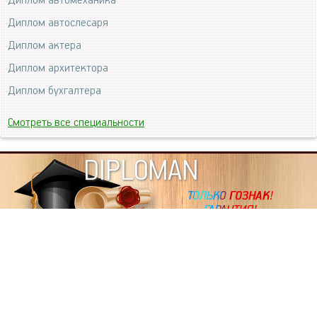
Диплом автомеханика
Диплом автослесаря
Диплом актера
Диплом архитектора
Диплом бухгалтера
Смотреть все специальности
DIPLOMAN
ИНФОРМАЦИЯ
Копировать статьи, строго ЗАПРЕЩЕНО. Наше авторство
подтверждено, как в Яндекс, так и в Google. Если будете
копировать посты с этого сайта, то Ваш сайт станет
дублем. Так что рано или поздно, но скорее рано,
Вашему ресурсу выпишут штрафные санкции поисковые