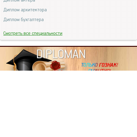
Диплом актера
Диплом архитектора
Диплом бухгалтера
Смотреть все специальности
DIPLOMAN
ИНФОРМАЦИЯ
Копировать статьи, строго ЗАПРЕЩЕНО. Наше авторство
подтверждено, как в Яндекс, так и в Google. Если будете
копировать посты с этого сайта, то Ваш сайт станет
дублем. Так что рано или поздно, но скорее рано,
Вашему ресурсу выпишут штрафные санкции поисковые
системы за то, что Вы у нас воруете тексты. Вас вскоре
выкинут из поиска и наступит темнота над Вашим