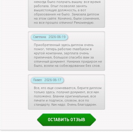
некогда было получать вышку: все время
работала. Опыт позволял занять
вышестоящую должность, а вот
образования не было. Заказала диплом
на этом сайте. Конечно, были сомнения,
но все прошло отлично! Рекомендую.
Светлана
|
2026-06-19
Приобретенный здесь диплом очень
помог, теперь работаю главбухом в
крутой компании, зарплата очень
приличная, большое спасибо вам за
отличный документ. Никаких придирок не
было, взяли на собеседовании без слов.
Павел
|
2026-06-17
Все, кто еще сомневается, берите диплом
только здесь: получил документ, все как
положено. Бланки оригинальные, все
печати и подписи, словом, все по
стандарту. Как надо. Очень благодарен.
ОСТАВИТЬ ОТЗЫВ