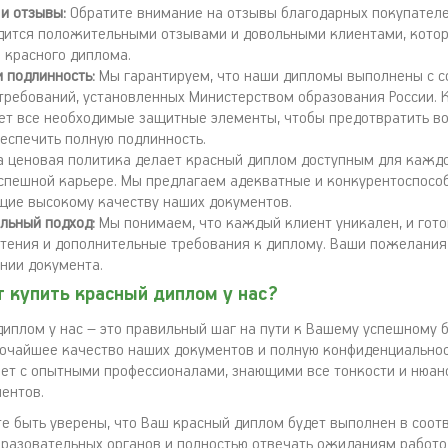
 и отзывы:
Обратите внимание на отзывы благодарных покупателе
дится положительными отзывами и довольными клиентами, кото
 красного диплома.
и подлинность:
Мы гарантируем, что наши дипломы выполнены с с
 требований, установленных Министерством образования России.
ет все необходимые защитные элементы, чтобы предотвратить 
еспечить полную подлинность.
 ценовая политика делает красный диплом доступным для каждо
успешной карьере. Мы предлагаем адекватные и конкурентоспосо
щие высокому качеству наших документов.
льный подход:
Мы понимаем, что каждый клиент уникален, и гото
тения и дополнительные требования к диплому. Ваши пожелания
нии документа.
 купить красный диплом у нас?
диплом у нас – это правильный шаг на пути к Вашему успешному 
очайшее качество наших документов и полную конфиденциальнос
ет с опытными профессионалами, знающими все тонкости и нюан
ентов.
е быть уверены, что Ваш красный диплом будет выполнен в соотв
разовательных органов и полностью отвечать ожиданиям работо