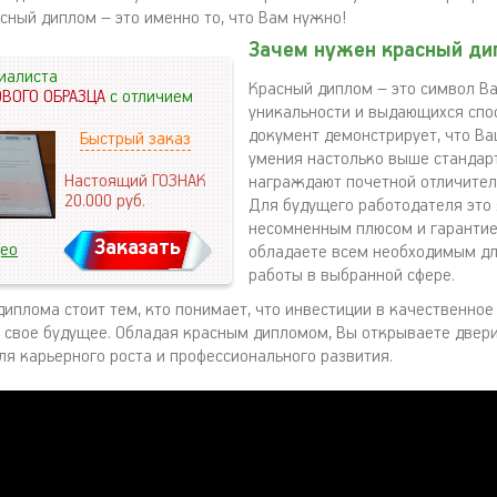
асный диплом – это именно то, что Вам нужно!
Зачем нужен красный ди
иалиста
Красный диплом – это символ В
ОВОГО ОБРАЗЦА
с отличием
уникальности и выдающихся спос
документ демонстрирует, что Ва
Быстрый заказ
умения настолько выше стандарт
Настоящий ГОЗНАК
награждают почетной отличител
20.000
руб.
Для будущего работодателя это
несомненным плюсом и гарантией
Заказать
део
обладаете всем необходимым д
работы в выбранной сфере.
диплома стоит тем, кто понимает, что инвестиции в качественное
в свое будущее. Обладая красным дипломом, Вы открываете двер
я карьерного роста и профессионального развития.