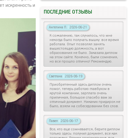
ет искренность и
ПОСЛЕДНИЕ ОТЗЫВЫ
Ангелина П.
|
2026-06-21
К сожалению, так случилось, что мне
некогда было получать вышку: все время
работала. Опыт позволял занять
вышестоящую должность, а вот
образования не было. Заказала диплом
на этом сайте. Конечно, были сомнения,
но все прошло отлично! Рекомендую.
Светлана
|
2026-06-19
Приобретенный здесь диплом очень
помог, теперь работаю главбухом в
крутой компании, зарплата очень
приличная, большое спасибо вам за
отличный документ. Никаких придирок не
было, взяли на собеседовании без слов.
Павел
|
2026-06-17
Все, кто еще сомневается, берите диплом
только здесь: получил документ, все как
положено. Бланки оригинальные, все