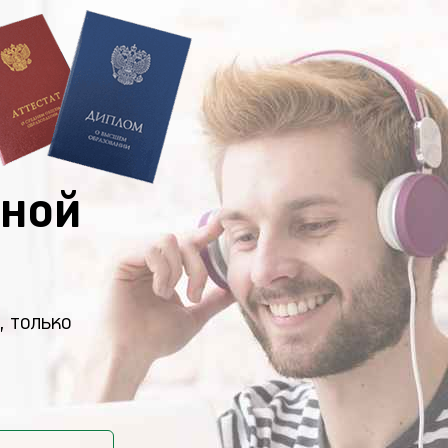
ной
, только