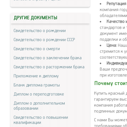
Репутация
компания гор
обладателями
ДРУГИЕ ДОКУМЕНТЫ
Качество 
стандартов и
Свидетельство о рождении
документ име
подделки и об
Свидетельство о рождении СССР
Цена:
Наша
Свидетельство о смерти
стремится к 
соответствую
Свидетельство о заключении брака
Индивидуа
Свидетельство о расторжении брака
Ваши предпоч
при изготовле
Приложение к диплому
Почему стоит
Бланк диплома грамоты
Купить красный 
Диплом о переподготовке
гарантируем выс
Диплом о дополнительном
компания работа
образовании
подлинных докум
Свидетельство о повышении
С нами Вы может
квалификации
требованиями об