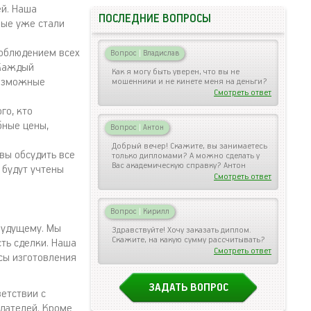
й. Наша
ПОСЛЕДНИЕ ВОПРОСЫ
рые уже стали
облюдением всех
Вопрос
|
Владислав
 Каждый
Как я могу быть уверен, что вы не
возможные
мошенники и не кинете меня на деньги?
Смотреть ответ
го, кто
бные цены,
Вопрос
|
Антон
Добрый вечер! Скажите, вы занимаетесь
вы обсудить все
только дипломами? А можно сделать у
Вас академическую справку? Антон
 будут учтены
Смотреть ответ
Вопрос
|
Кирилл
будущему. Мы
Здравствуйте! Хочу заказать диплом.
Скажите, на какую сумму рассчитывать?
ть сделки. Наша
Смотреть ответ
сы изготовления
ЗАДАТЬ ВОПРОС
етствии с
дателей. Кроме