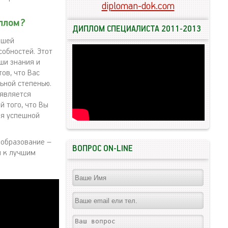
diploman-dok.com
плом?
ДИПЛОМ СПЕЦИАЛИСТА 2011-2013
ашей
обностей. Этот
ши знания и
ов, что Вас
ьной степенью.
 является
 того, что Вы
ля успешной
 образование –
ВОПРОС ON-LINE
и к лучшим