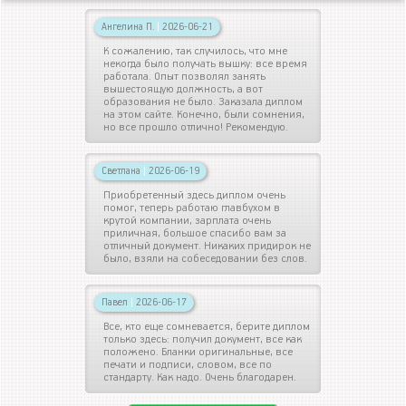
Ангелина П.
|
2026-06-21
К сожалению, так случилось, что мне
некогда было получать вышку: все время
работала. Опыт позволял занять
вышестоящую должность, а вот
образования не было. Заказала диплом
на этом сайте. Конечно, были сомнения,
но все прошло отлично! Рекомендую.
Светлана
|
2026-06-19
Приобретенный здесь диплом очень
помог, теперь работаю главбухом в
крутой компании, зарплата очень
приличная, большое спасибо вам за
отличный документ. Никаких придирок не
было, взяли на собеседовании без слов.
Павел
|
2026-06-17
Все, кто еще сомневается, берите диплом
только здесь: получил документ, все как
положено. Бланки оригинальные, все
печати и подписи, словом, все по
стандарту. Как надо. Очень благодарен.