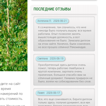
ПОСЛЕДНИЕ ОТЗЫВЫ
Ангелина П.
|
2026-06-21
К сожалению, так случилось, что мне
некогда было получать вышку: все время
работала. Опыт позволял занять
вышестоящую должность, а вот
образования не было. Заказала диплом
на этом сайте. Конечно, были сомнения,
но все прошло отлично! Рекомендую.
Светлана
|
2026-06-19
Приобретенный здесь диплом очень
помог, теперь работаю главбухом в
крутой компании, зарплата очень
приличная, большое спасибо вам за
отличный документ. Никаких придирок не
было, взяли на собеседовании без слов.
одите на сайт
е время
Павел
|
2026-06-17
 намерений по
ать стоимость.
Все, кто еще сомневается, берите диплом
только здесь: получил документ, все как
положено. Бланки оригинальные, все