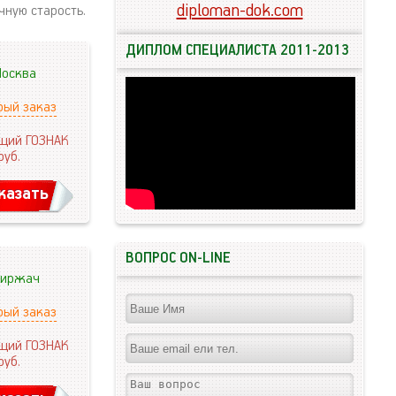
diploman-dok.com
чную старость.
ДИПЛОМ СПЕЦИАЛИСТА 2011-2013
осква
рый заказ
щий ГОЗНАК
руб.
казать
ВОПРОС ON-LINE
иржач
рый заказ
щий ГОЗНАК
руб.