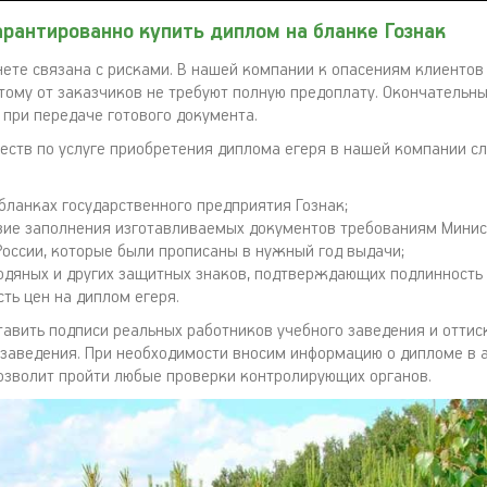
рантированно купить диплом на бланке Гознак
нете связана с рисками. В нашей компании к опасениям клиентов 
тому от заказчиков не требуют полную предоплату. Окончательны
 при передаче готового документа.
еств по услуге приобретения диплома егеря в нашей компании сл
 бланках государственного предприятия Гознак;
вие заполнения изготавливаемых документов требованиям Минис
России, которые были прописаны в нужный год выдачи;
одяных и других защитных знаков, подтверждающих подлинность 
ть цен на диплом егеря.
тавить подписи реальных работников учебного заведения и отти
 заведения. При необходимости вносим информацию о дипломе в 
позволит пройти любые проверки контролирующих органов.