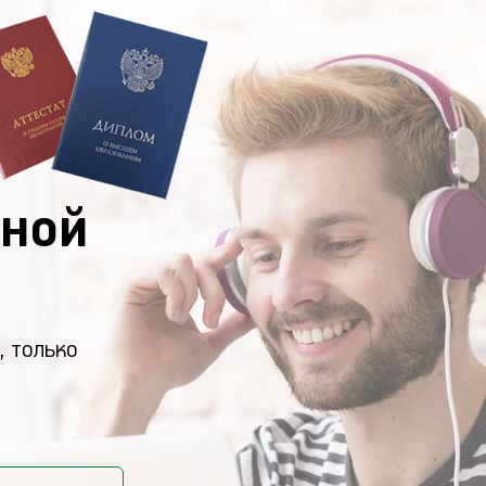
ной
, только