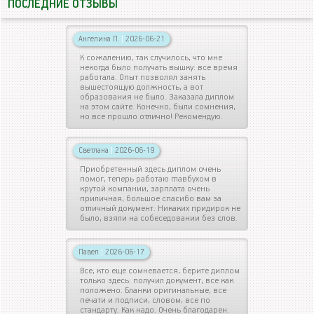
ПОСЛЕДНИЕ ОТЗЫВЫ
Ангелина П.
|
2026-06-21
К сожалению, так случилось, что мне
некогда было получать вышку: все время
работала. Опыт позволял занять
вышестоящую должность, а вот
образования не было. Заказала диплом
на этом сайте. Конечно, были сомнения,
но все прошло отлично! Рекомендую.
Светлана
|
2026-06-19
Приобретенный здесь диплом очень
помог, теперь работаю главбухом в
крутой компании, зарплата очень
приличная, большое спасибо вам за
отличный документ. Никаких придирок не
было, взяли на собеседовании без слов.
Павел
|
2026-06-17
Все, кто еще сомневается, берите диплом
только здесь: получил документ, все как
положено. Бланки оригинальные, все
печати и подписи, словом, все по
стандарту. Как надо. Очень благодарен.