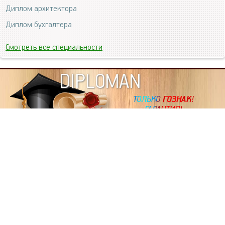
Диплом архитектора
Диплом бухгалтера
Смотреть все специальности
DIPLOMAN
ИНФОРМАЦИЯ
Копировать статьи, строго ЗАПРЕЩЕНО. Наше авторство
подтверждено, как в Яндекс, так и в Google. Если будете
копировать посты с этого сайта, то Ваш сайт станет
дублем. Так что рано или поздно, но скорее рано,
Вашему ресурсу выпишут штрафные санкции поисковые
системы за то, что Вы у нас воруете тексты. Вас вскоре
выкинут из поиска и наступит темнота над Вашим
ресурсом. Очень надеемся, что этим текстом мы убедили