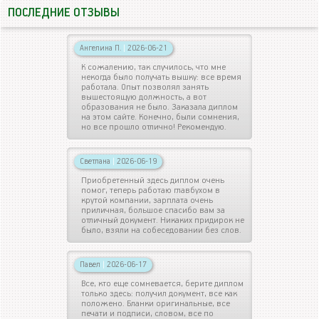
ПОСЛЕДНИЕ ОТЗЫВЫ
Ангелина П.
|
2026-06-21
К сожалению, так случилось, что мне
некогда было получать вышку: все время
работала. Опыт позволял занять
вышестоящую должность, а вот
образования не было. Заказала диплом
на этом сайте. Конечно, были сомнения,
но все прошло отлично! Рекомендую.
Светлана
|
2026-06-19
Приобретенный здесь диплом очень
помог, теперь работаю главбухом в
крутой компании, зарплата очень
приличная, большое спасибо вам за
отличный документ. Никаких придирок не
было, взяли на собеседовании без слов.
Павел
|
2026-06-17
Все, кто еще сомневается, берите диплом
только здесь: получил документ, все как
положено. Бланки оригинальные, все
печати и подписи, словом, все по