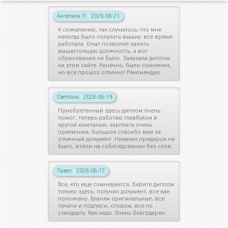
Ангелина П.
|
2026-06-21
К сожалению, так случилось, что мне
некогда было получать вышку: все время
работала. Опыт позволял занять
вышестоящую должность, а вот
образования не было. Заказала диплом
на этом сайте. Конечно, были сомнения,
но все прошло отлично! Рекомендую.
Светлана
|
2026-06-19
Приобретенный здесь диплом очень
помог, теперь работаю главбухом в
крутой компании, зарплата очень
приличная, большое спасибо вам за
отличный документ. Никаких придирок не
было, взяли на собеседовании без слов.
Павел
|
2026-06-17
Все, кто еще сомневается, берите диплом
только здесь: получил документ, все как
положено. Бланки оригинальные, все
печати и подписи, словом, все по
стандарту. Как надо. Очень благодарен.