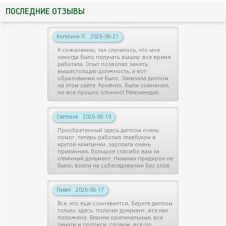
ПОСЛЕДНИЕ ОТЗЫВЫ
Ангелина П.
|
2026-06-21
К сожалению, так случилось, что мне
некогда было получать вышку: все время
работала. Опыт позволял занять
вышестоящую должность, а вот
образования не было. Заказала диплом
на этом сайте. Конечно, были сомнения,
но все прошло отлично! Рекомендую.
Светлана
|
2026-06-19
Приобретенный здесь диплом очень
помог, теперь работаю главбухом в
крутой компании, зарплата очень
приличная, большое спасибо вам за
отличный документ. Никаких придирок не
было, взяли на собеседовании без слов.
Павел
|
2026-06-17
Все, кто еще сомневается, берите диплом
только здесь: получил документ, все как
положено. Бланки оригинальные, все
печати и подписи, словом, все по