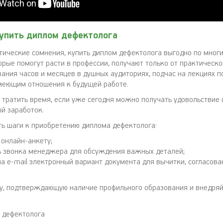
купить диплом дефектолога
этические сомнения, купить диплом дефектолога выгодно по мног
орые помогут расти в профессии, получают только от практическо
вания часов и месяцев в душных аудиториях, подчас на лекциях 
меющим отношения к будущей работе.
о тратить время, если уже сегодня можно получать удовольствие
ый заработок.
ь шаги к приобретению диплома дефектолога:
 онлайн-анкету;
 звонка менеджера для обсуждения важных деталей;
на e-mail электронный вариант документа для вычитки, согласова
у, подтверждающую наличие профильного образования и внедряй