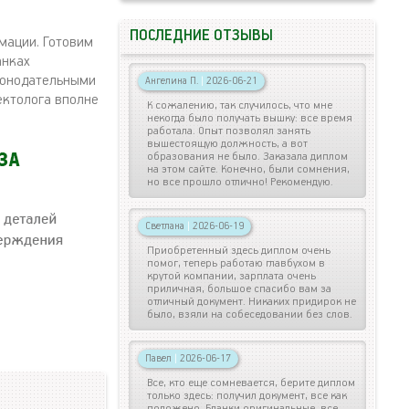
ПОСЛЕДНИЕ ОТЗЫВЫ
мации. Готовим
анках
аконодательными
Ангелина П.
|
2026-06-21
ектолога вполне
К сожалению, так случилось, что мне
некогда было получать вышку: все время
работала. Опыт позволял занять
вышестоящую должность, а вот
образования не было. Заказала диплом
на этом сайте. Конечно, были сомнения,
но все прошло отлично! Рекомендую.
Светлана
|
2026-06-19
Приобретенный здесь диплом очень
помог, теперь работаю главбухом в
крутой компании, зарплата очень
приличная, большое спасибо вам за
отличный документ. Никаких придирок не
было, взяли на собеседовании без слов.
Павел
|
2026-06-17
Все, кто еще сомневается, берите диплом
только здесь: получил документ, все как
положено. Бланки оригинальные, все