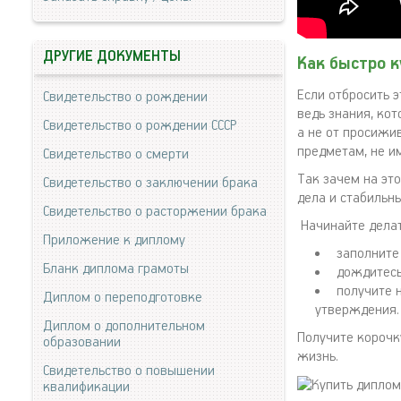
ДРУГИЕ ДОКУМЕНТЫ
Как быстро 
Если отбросить 
Свидетельство о рождении
ведь знания, кот
Свидетельство о рождении СССР
а не от просижи
предметам, не и
Свидетельство о смерти
Так зачем на эт
Свидетельство о заключении брака
дела и стабильн
Свидетельство о расторжении брака
Начинайте делат
Приложение к диплому
заполните
Бланк диплома грамоты
дождитесь
получите 
Диплом о переподготовке
утверждения.
Диплом о дополнительном
Получите корочк
образовании
жизнь.
Свидетельство о повышении
квалификации