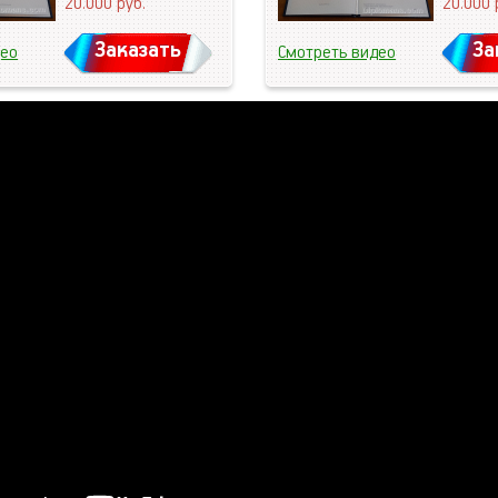
20.000
руб.
20.000
Заказать
За
део
Смотреть видео