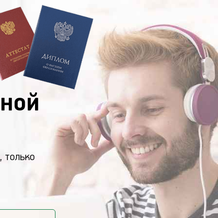
ной
, только