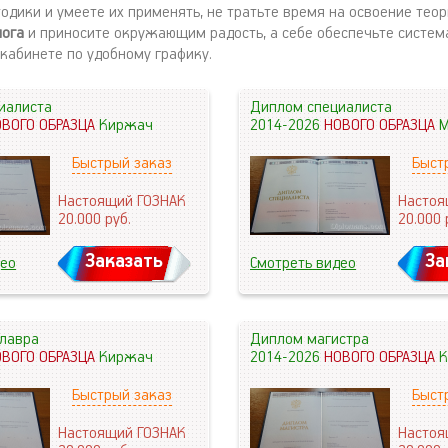
одики и умеете их применять, не тратьте время на освоение тео
лога
и приносите окружающим радость, а себе обеспечьте систем
 кабинете по удобному графику.
иалиста
Диплом специалиста
ОВОГО ОБРАЗЦА
Киржач
2014-2026
НОВОГО ОБРАЗЦА
М
Быстрый заказ
Быст
Настоящий ГОЗНАК
Настоя
20.000
руб.
20.000
Заказать
За
део
Смотреть видео
лавра
Диплом магистра
ОВОГО ОБРАЗЦА
Киржач
2014-2026
НОВОГО ОБРАЗЦА
К
Быстрый заказ
Быст
Настоящий ГОЗНАК
Настоя