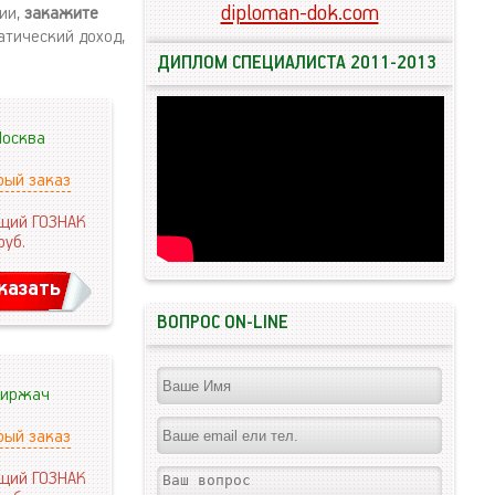
diploman-dok.com
рии,
закажите
атический доход,
ДИПЛОМ СПЕЦИАЛИСТА 2011-2013
осква
рый заказ
щий ГОЗНАК
руб.
казать
ВОПРОС ON-LINE
иржач
рый заказ
щий ГОЗНАК