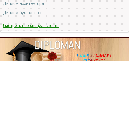
Диплом архитектора
Диплом бухгалтера
Смотреть все специальности
DIPLOMAN
ИНФОРМАЦИЯ
Копировать статьи, строго ЗАПРЕЩЕНО. Наше авторство
подтверждено, как в Яндекс, так и в Google. Если будете
копировать посты с этого сайта, то Ваш сайт станет
дублем. Так что рано или поздно, но скорее рано,
Вашему ресурсу выпишут штрафные санкции поисковые
системы за то, что Вы у нас воруете тексты. Вас вскоре
выкинут из поиска и наступит темнота над Вашим
ресурсом. Очень надеемся, что этим текстом мы убедили