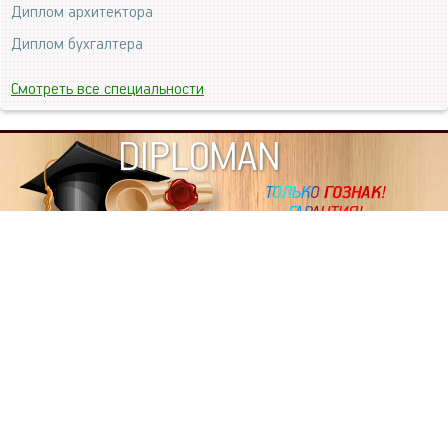
Диплом архитектора
Диплом бухгалтера
Смотреть все специальности
DIPLOMAN
ИНФОРМАЦИЯ
Копировать статьи, строго ЗАПРЕЩЕНО. Наше авторство
подтверждено, как в Яндекс, так и в Google. Если будете
копировать посты с этого сайта, то Ваш сайт станет
дублем. Так что рано или поздно, но скорее рано,
Вашему ресурсу выпишут штрафные санкции поисковые
системы за то, что Вы у нас воруете тексты. Вас вскоре
выкинут из поиска и наступит темнота над Вашим
ресурсом. Очень надеемся, что этим текстом мы убедили