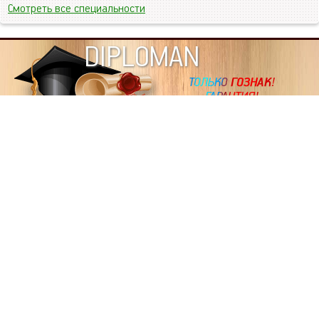
Смотреть все специальности
DIPLOMAN
ИНФОРМАЦИЯ
Копировать статьи, строго ЗАПРЕЩЕНО. Наше авторство
подтверждено, как в Яндекс, так и в Google. Если будете
копировать посты с этого сайта, то Ваш сайт станет
дублем. Так что рано или поздно, но скорее рано,
Вашему ресурсу выпишут штрафные санкции поисковые
системы за то, что Вы у нас воруете тексты. Вас вскоре
выкинут из поиска и наступит темнота над Вашим
ресурсом. Очень надеемся, что этим текстом мы убедили
не воровать статьи на данном ресурсе, так как очень
надоело читать наши публикации на чужих сайтах.
ПОЛЬЗОВАТЕЛЬСКОЕ СОГЛАШЕНИЕ