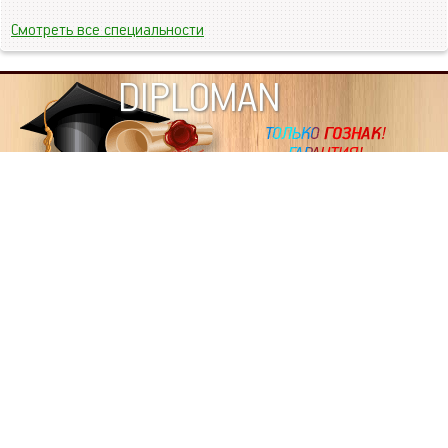
Смотреть все специальности
DIPLOMAN
ИНФОРМАЦИЯ
Копировать статьи, строго ЗАПРЕЩЕНО. Наше авторство
подтверждено, как в Яндекс, так и в Google. Если будете
копировать посты с этого сайта, то Ваш сайт станет
дублем. Так что рано или поздно, но скорее рано,
Вашему ресурсу выпишут штрафные санкции поисковые
системы за то, что Вы у нас воруете тексты. Вас вскоре
выкинут из поиска и наступит темнота над Вашим
ресурсом. Очень надеемся, что этим текстом мы убедили
не воровать статьи на данном ресурсе, так как очень
надоело читать наши публикации на чужих сайтах.
ПОЛЬЗОВАТЕЛЬСКОЕ СОГЛАШЕНИЕ