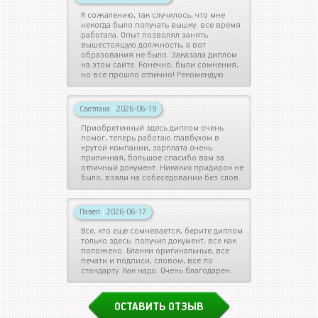
К сожалению, так случилось, что мне
некогда было получать вышку: все время
работала. Опыт позволял занять
вышестоящую должность, а вот
образования не было. Заказала диплом
на этом сайте. Конечно, были сомнения,
но все прошло отлично! Рекомендую.
Светлана
|
2026-06-19
Приобретенный здесь диплом очень
помог, теперь работаю главбухом в
крутой компании, зарплата очень
приличная, большое спасибо вам за
отличный документ. Никаких придирок не
было, взяли на собеседовании без слов.
Павел
|
2026-06-17
Все, кто еще сомневается, берите диплом
только здесь: получил документ, все как
положено. Бланки оригинальные, все
печати и подписи, словом, все по
стандарту. Как надо. Очень благодарен.
ОСТАВИТЬ ОТЗЫВ