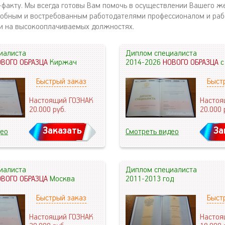
-факту. Мы всегда готовы Вам помочь в осуществлении Вашего ж
обным и востребованным работодателями профессионалом и раб
и на высокооплачиваемых должностях.
иалиста
Диплом специалиста
ОВОГО ОБРАЗЦА
Киржач
2014-2026
НОВОГО ОБРАЗЦА
с
Быстрый заказ
Быст
Настоящий ГОЗНАК
Настоя
20.000
руб.
20.000
Заказать
За
део
Смотреть видео
иалиста
Диплом специалиста
ОВОГО ОБРАЗЦА
Москва
2011-2013 год
Быстрый заказ
Быст
Настоящий ГОЗНАК
Настоя