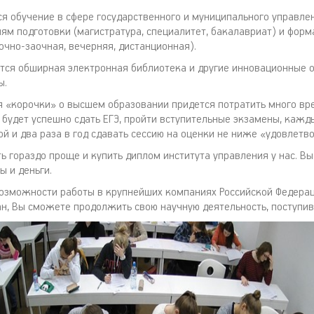
ся обучение в сфере государственного и муниципального управле
ям подготовки (магистратура, специалитет, бакалавриат) и фор
 очно-заочная, вечерняя, дистанционная).
ется обширная электронная библиотека и другие инновационные 
ы.
я «корочки» о высшем образовании придется потратить много вр
 будет успешно сдать ЕГЭ, пройти вступительные экзамены, кажд
й и два раза в год сдавать сессию на оценки не ниже «удовлетв
ь гораздо проще и купить диплом института управления у нас. В
ы и деньги.
озможности работы в крупнейших компаниях Российской Федерац
н, Вы сможете продолжить свою научную деятельность, поступив 