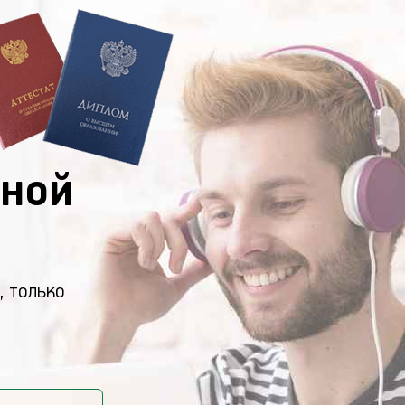
ной
, только