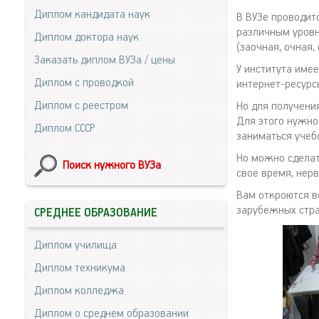
Диплом кандидата наук
В ВУЗе проводит
различным уровн
Диплом доктора наук
(заочная, очная,
Заказать диплом ВУЗа / цены
У института име
Диплом с проводкой
интернет-ресурс
Диплом с реестром
Но для получени
Для этого нужно
Диплом СССР
заниматься учебо
Но можно сделат
Поиск нужного ВУЗа
свое время, нерв
Вам откроются в
зарубежных стра
СРЕДНЕЕ ОБРАЗОВАНИЕ
Диплом училища
Диплом техникума
Диплом колледжа
Диплом о среднем образовании