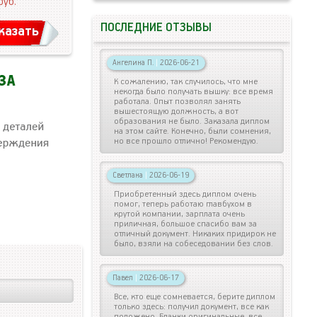
руб.
ПОСЛЕДНИЕ ОТЗЫВЫ
казать
Ангелина П.
|
2026-06-21
К сожалению, так случилось, что мне
некогда было получать вышку: все время
работала. Опыт позволял занять
вышестоящую должность, а вот
образования не было. Заказала диплом
на этом сайте. Конечно, были сомнения,
но все прошло отлично! Рекомендую.
Светлана
|
2026-06-19
Приобретенный здесь диплом очень
помог, теперь работаю главбухом в
крутой компании, зарплата очень
приличная, большое спасибо вам за
отличный документ. Никаких придирок не
было, взяли на собеседовании без слов.
Павел
|
2026-06-17
Все, кто еще сомневается, берите диплом
только здесь: получил документ, все как
положено. Бланки оригинальные, все