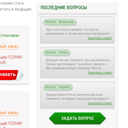
елания стать
ПОСЛЕДНИЕ ВОПРОСЫ
отать в ведущих
Вопрос
|
Владислав
Как я могу быть уверен, что вы не
мошенники и не кинете меня на деньги?
 отличием
Смотреть ответ
рый заказ
Вопрос
|
Антон
щий ГОЗНАК
Добрый вечер! Скажите, вы занимаетесь
руб.
только дипломами? А можно сделать у
Вас академическую справку? Антон
Смотреть ответ
казать
Вопрос
|
Кирилл
Здравствуйте! Хочу заказать диплом.
Скажите, на какую сумму рассчитывать?
Смотреть ответ
рый заказ
ЗАДАТЬ ВОПРОС
щий ГОЗНАК