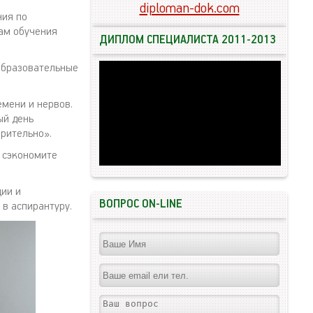
diploman-dok.com
ния по
мам обучения
ДИПЛОМ СПЕЦИАЛИСТА 2011-2013
образовательные
емени и нервов.
ый день
орительно».
ы сэкономите
ии и
ВОПРОС ON-LINE
в аспирантуру.