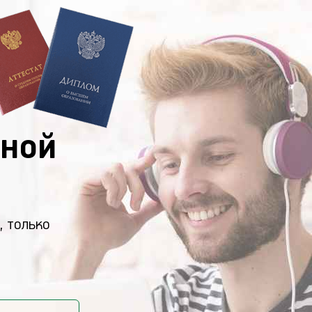
ной
, только