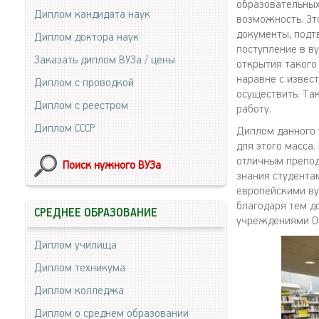
образовательных
Диплом кандидата наук
возможность. Эт
документы, подт
Диплом доктора наук
поступление в в
Заказать диплом ВУЗа / цены
открытия такого
наравне с извест
Диплом с проводкой
осуществить. Та
Диплом с реестром
работу.
Диплом СССР
Диплом данного 
для этого масса
отличным препод
Поиск нужного ВУЗа
знания студентам
европейскими ву
благодаря тем д
СРЕДНЕЕ ОБРАЗОВАНИЕ
учреждениями О
Диплом училища
Диплом техникума
Диплом колледжа
Диплом о среднем образовании