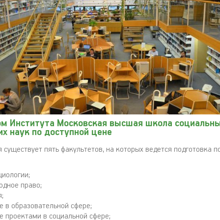
ом Института Московская высшая школа социальны
х наук по доступной цене
ня существует пять факультетов, на которых ведется подготовка 
циологии;
дное право;
;
е в образовательной сфере;
е проектами в социальной сфере;