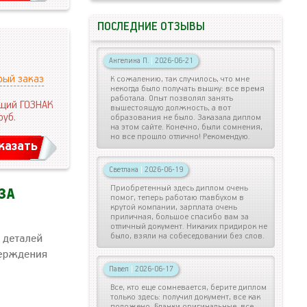
ПОСЛЕДНИЕ ОТЗЫВЫ
Ангелина П.
|
2026-06-21
рый заказ
К сожалению, так случилось, что мне
некогда было получать вышку: все время
работала. Опыт позволял занять
щий ГОЗНАК
вышестоящую должность, а вот
руб.
образования не было. Заказала диплом
на этом сайте. Конечно, были сомнения,
но все прошло отлично! Рекомендую.
казать
Светлана
|
2026-06-19
Приобретенный здесь диплом очень
помог, теперь работаю главбухом в
крутой компании, зарплата очень
приличная, большое спасибо вам за
отличный документ. Никаких придирок не
было, взяли на собеседовании без слов.
Павел
|
2026-06-17
Все, кто еще сомневается, берите диплом
только здесь: получил документ, все как
положено. Бланки оригинальные, все