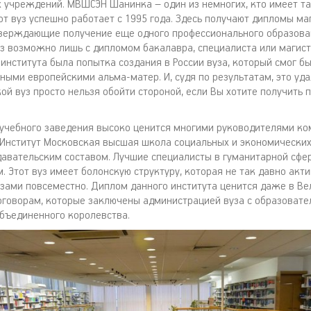
 учреждений. МВШСЭН Шанинка – один из немногих, кто имеет т
от вуз успешно работает с 1995 года. Здесь получают дипломы ма
верждающие получение еще одного профессионального образован
уз возможно лишь с дипломом бакалавра, специалиста или магист
 института была попытка создания в России вуза, который смог б
ными европейскими альма-матер. И, судя по результатам, это уд
кой вуз просто нельзя обойти стороной, если Вы хотите получить
учебного заведения высоко ценится многими руководителями ко
. Институт Московская высшая школа социальных и экономических
авательским составом. Лучшие специалисты в гуманитарной сфе
. Этот вуз имеет болонскую структуру, которая не так давно акт
зами повсеместно. Диплом данного института ценится даже в В
оговорам, которые заключены администрацией вуза с образоват
бъединенного королевства.