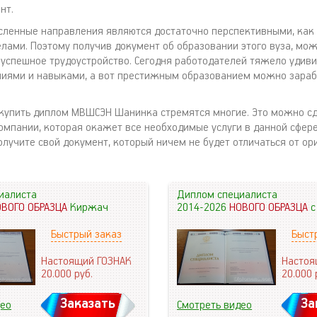
нт.
ленные направления являются достаточно перспективными, как 
делами. Поэтому получив документ об образовании этого вуза, мо
 успешное трудоустройство. Сегодня работодателей тяжело удиви
иями и навыками, а вот престижным образованием можно зараб
купить диплом МВШСЭН Шанинка стремятся многие. Это можно сд
мпании, которая окажет все необходимые услуги в данной сфере
олучите свой документ, который ничем не будет отличаться от ор
иалиста
Диплом специалиста
ОВОГО ОБРАЗЦА
Киржач
2014-2026
НОВОГО ОБРАЗЦА
с
Быстрый заказ
Быст
Настоящий ГОЗНАК
Настоя
20.000
руб.
20.000
Заказать
За
део
Смотреть видео