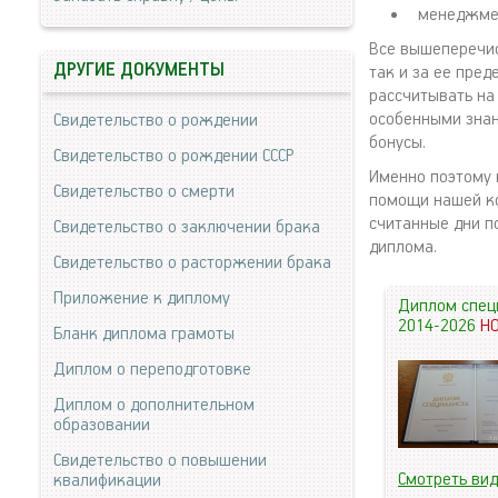
менеджме
Все вышеперечис
ДРУГИЕ ДОКУМЕНТЫ
так и за ее пре
рассчитывать на
особенными знан
Свидетельство о рождении
бонусы.
Свидетельство о рождении СССР
Именно поэтому 
Свидетельство о смерти
помощи нашей ко
считанные дни п
Свидетельство о заключении брака
диплома.
Свидетельство о расторжении брака
Приложение к диплому
Диплом спец
2014-2026
Н
Бланк диплома грамоты
Диплом о переподготовке
Диплом о дополнительном
образовании
Свидетельство о повышении
Смотреть ви
квалификации