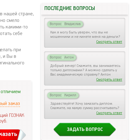
ПОСЛЕДНИЕ ВОПРОСЫ
в нашей стране,
жно смело
Вопрос
|
Владислав
ть какими-то
Как я могу быть уверен, что вы не
отать себе
мошенники и не кинете меня на деньги?
Смотреть ответ
елать при
, и Вы в
Вопрос
|
Антон
игинального
Добрый вечер! Скажите, вы занимаетесь
только дипломами? А можно сделать у
Вас академическую справку? Антон
Смотреть ответ
 отличием
Вопрос
|
Кирилл
рый заказ
Здравствуйте! Хочу заказать диплом.
Скажите, на какую сумму рассчитывать?
Смотреть ответ
щий ГОЗНАК
руб.
ЗАДАТЬ ВОПРОС
казать