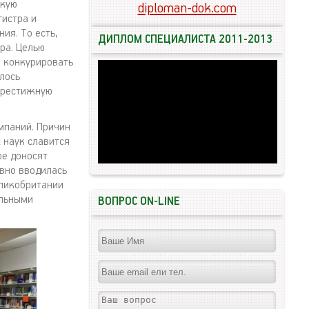
акую
diploman-dok.com
гистра и
ия. То есть,
ДИПЛОМ СПЕЦИАЛИСТА 2011-2013
ра. Целью
ы конкурировать
алось
 престижную
мпаний. Причин
 наук славится
ре доносят
ивно вводилась
еликобритании
ельными
ВОПРОС ON-LINE