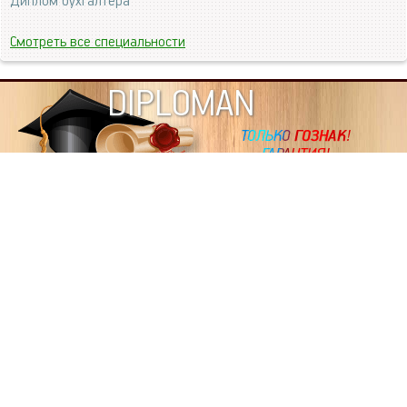
Диплом бухгалтера
Смотреть все специальности
DIPLOMAN
ИНФОРМАЦИЯ
Копировать статьи, строго ЗАПРЕЩЕНО. Наше авторство
подтверждено, как в Яндекс, так и в Google. Если будете
копировать посты с этого сайта, то Ваш сайт станет
дублем. Так что рано или поздно, но скорее рано,
Вашему ресурсу выпишут штрафные санкции поисковые
системы за то, что Вы у нас воруете тексты. Вас вскоре
выкинут из поиска и наступит темнота над Вашим
ресурсом. Очень надеемся, что этим текстом мы убедили
не воровать статьи на данном ресурсе, так как очень
надоело читать наши публикации на чужих сайтах.