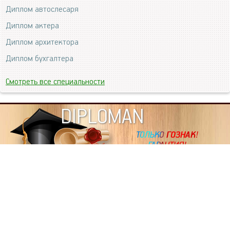
Диплом автослесаря
Диплом актера
Диплом архитектора
Диплом бухгалтера
Смотреть все специальности
DIPLOMAN
ИНФОРМАЦИЯ
Копировать статьи, строго ЗАПРЕЩЕНО. Наше авторство
подтверждено, как в Яндекс, так и в Google. Если будете
копировать посты с этого сайта, то Ваш сайт станет
дублем. Так что рано или поздно, но скорее рано,
Вашему ресурсу выпишут штрафные санкции поисковые