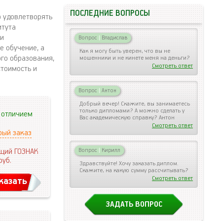
ПОСЛЕДНИЕ ВОПРОСЫ
ю удовлетворять
итута
 и
Вопрос
|
Владислав
е обучение, а
Как я могу быть уверен, что вы не
го образования,
мошенники и не кинете меня на деньги?
Смотреть ответ
тоимость и
Вопрос
|
Антон
Добрый вечер! Скажите, вы занимаетесь
только дипломами? А можно сделать у
 отличием
Вас академическую справку? Антон
Смотреть ответ
рый заказ
щий ГОЗНАК
Вопрос
|
Кирилл
руб.
Здравствуйте! Хочу заказать диплом.
Скажите, на какую сумму рассчитывать?
Смотреть ответ
казать
ЗАДАТЬ ВОПРОС