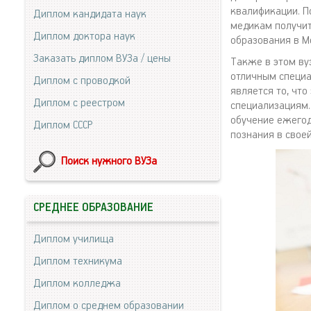
квалификации. П
Диплом кандидата наук
медикам получит
Диплом доктора наук
образования в М
Заказать диплом ВУЗа / цены
Также в этом ву
отличным специа
Диплом с проводкой
является то, чт
Диплом с реестром
специализациям.
обучение ежегод
Диплом СССР
познания в свое
Поиск нужного ВУЗа
СРЕДНЕЕ ОБРАЗОВАНИЕ
Диплом училища
Диплом техникума
Диплом колледжа
Диплом о среднем образовании