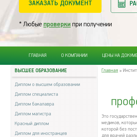
ЗАКАЗАТЬ ДОКУМЕНТ
РА
* Любые
проверки
при получении
ГЛАВНАЯ
О КОМПАНИИ
ЦЕНЫ НА ДОКУМ
Главная
» Инстит
ВЫСШЕЕ ОБРАЗОВАНИЕ
Диплом о высшем образовании
Диплом специалиста
проф
Диплом бакалавра
Диплом магистра
Это государстве
медиков, которы
Красный диплом
которой без пос
Диплом для иностранцев
для врачей разл