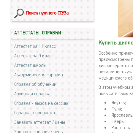
Поиск нужного ССУЗа
АТТЕСТАТЫ, СПРАВКИ
Купить дипл
Аттестат за 11 класс
Особенно примеч
Аттестат за 9 класс
предусмотрены п
Аттестат школы
диспансерах с п
возможность уча
Академическая справка
медицинского об
Справка об обучении
В этом учебном 
повысить свою к
Архивная справка
Якутск;
Справка - вызов на сессию
Тула;
Справка в военкомат
Ярославль
Тверь;
Заказать аттестат / цены
Ростов-на
Заказать справку / цены