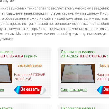
и другие.
 инновационных технологий позволяет этому учебному заведени
 в повышении квалификации по всей стране. Купить диплом Инст
го образования можно на сайте нашей компании. Если у вас, как
рача, просто нет физической возможности вырваться на подобно
бует документа, который подтверждает получение дополнительно
сь к нам. Мы гарантируем качественный документ, приемлемую с
у заказа.
иалиста
Диплом специалиста
ОВОГО ОБРАЗЦА
Киржач
2014-2026
НОВОГО ОБРАЗЦА
с
Быстрый заказ
Быст
Настоящий ГОЗНАК
Настоя
20.000
руб.
20.000
Заказать
За
део
Смотреть видео
иалиста
Диплом специалиста