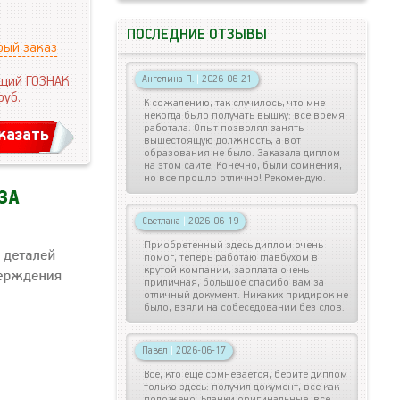
ПОСЛЕДНИЕ ОТЗЫВЫ
рый заказ
щий ГОЗНАК
Ангелина П.
|
2026-06-21
руб.
К сожалению, так случилось, что мне
некогда было получать вышку: все время
работала. Опыт позволял занять
казать
вышестоящую должность, а вот
образования не было. Заказала диплом
на этом сайте. Конечно, были сомнения,
но все прошло отлично! Рекомендую.
Светлана
|
2026-06-19
Приобретенный здесь диплом очень
помог, теперь работаю главбухом в
крутой компании, зарплата очень
приличная, большое спасибо вам за
отличный документ. Никаких придирок не
было, взяли на собеседовании без слов.
Павел
|
2026-06-17
Все, кто еще сомневается, берите диплом
только здесь: получил документ, все как
положено. Бланки оригинальные, все