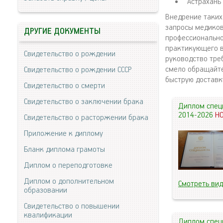
Астрахань 
Внедрение таких
запросы медиков
ДРУГИЕ ДОКУМЕНТЫ
профессионально
практикующего в
Свидетельство о рождении
руководство тре
смело обращайте
Свидетельство о рождении СССР
быструю доставк
Свидетельство о смерти
Свидетельство о заключении брака
Диплом спец
2014-2026
Н
Свидетельство о расторжении брака
Приложение к диплому
Бланк диплома грамоты
Диплом о переподготовке
Диплом о дополнительном
Смотреть ви
образовании
Свидетельство о повышении
квалификации
Диплом спец