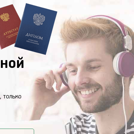
ной
, только