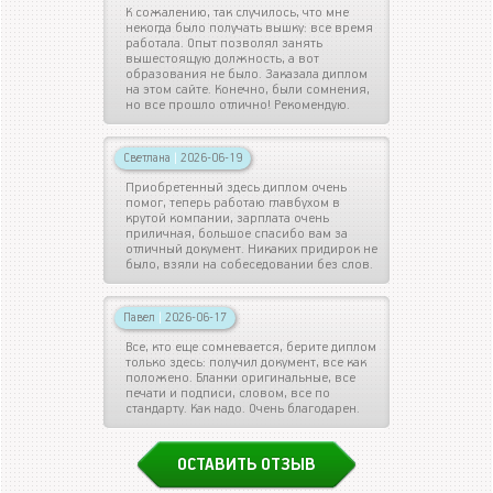
К сожалению, так случилось, что мне
некогда было получать вышку: все время
работала. Опыт позволял занять
вышестоящую должность, а вот
образования не было. Заказала диплом
на этом сайте. Конечно, были сомнения,
но все прошло отлично! Рекомендую.
Светлана
|
2026-06-19
Приобретенный здесь диплом очень
помог, теперь работаю главбухом в
крутой компании, зарплата очень
приличная, большое спасибо вам за
отличный документ. Никаких придирок не
было, взяли на собеседовании без слов.
Павел
|
2026-06-17
Все, кто еще сомневается, берите диплом
только здесь: получил документ, все как
положено. Бланки оригинальные, все
печати и подписи, словом, все по
стандарту. Как надо. Очень благодарен.
ОСТАВИТЬ ОТЗЫВ