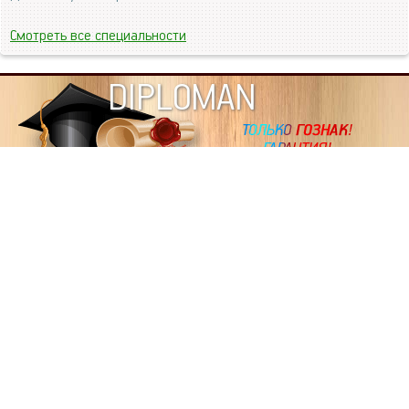
Смотреть все специальности
DIPLOMAN
ИНФОРМАЦИЯ
Копировать статьи, строго ЗАПРЕЩЕНО. Наше авторство
подтверждено, как в Яндекс, так и в Google. Если будете
копировать посты с этого сайта, то Ваш сайт станет
дублем. Так что рано или поздно, но скорее рано,
Вашему ресурсу выпишут штрафные санкции поисковые
системы за то, что Вы у нас воруете тексты. Вас вскоре
выкинут из поиска и наступит темнота над Вашим
ресурсом. Очень надеемся, что этим текстом мы убедили
не воровать статьи на данном ресурсе, так как очень
надоело читать наши публикации на чужих сайтах.