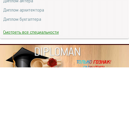
Диплом актера
Диплом архитектора
Диплом бухгалтера
Смотреть все специальности
DIPLOMAN
ИНФОРМАЦИЯ
Копировать статьи, строго ЗАПРЕЩЕНО. Наше авторство
подтверждено, как в Яндекс, так и в Google. Если будете
копировать посты с этого сайта, то Ваш сайт станет
дублем. Так что рано или поздно, но скорее рано,
Вашему ресурсу выпишут штрафные санкции поисковые
системы за то, что Вы у нас воруете тексты. Вас вскоре
выкинут из поиска и наступит темнота над Вашим