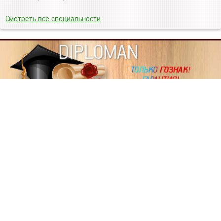
Смотреть все специальности
DIPLOMAN
ИНФОРМАЦИЯ
Копировать статьи, строго ЗАПРЕЩЕНО. Наше авторство
подтверждено, как в Яндекс, так и в Google. Если будете
копировать посты с этого сайта, то Ваш сайт станет
дублем. Так что рано или поздно, но скорее рано,
Вашему ресурсу выпишут штрафные санкции поисковые
системы за то, что Вы у нас воруете тексты. Вас вскоре
выкинут из поиска и наступит темнота над Вашим
ресурсом. Очень надеемся, что этим текстом мы убедили
не воровать статьи на данном ресурсе, так как очень
надоело читать наши публикации на чужих сайтах.