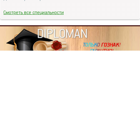
Смотреть все специальности
DIPLOMAN
ИНФОРМАЦИЯ
Копировать статьи, строго ЗАПРЕЩЕНО. Наше авторство
подтверждено, как в Яндекс, так и в Google. Если будете
копировать посты с этого сайта, то Ваш сайт станет
дублем. Так что рано или поздно, но скорее рано,
Вашему ресурсу выпишут штрафные санкции поисковые
системы за то, что Вы у нас воруете тексты. Вас вскоре
выкинут из поиска и наступит темнота над Вашим
ресурсом. Очень надеемся, что этим текстом мы убедили
не воровать статьи на данном ресурсе, так как очень
надоело читать наши публикации на чужих сайтах.